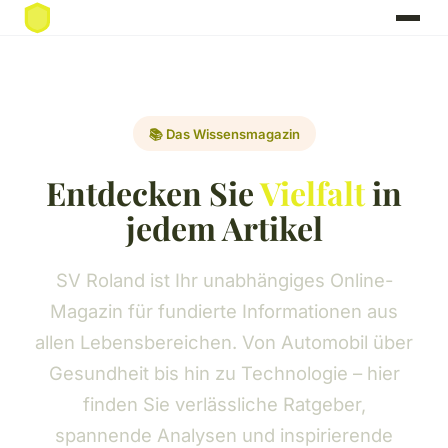
📚 Das Wissensmagazin
Entdecken Sie
Vielfalt
in
jedem Artikel
SV Roland ist Ihr unabhängiges Online-
Magazin für fundierte Informationen aus
allen Lebensbereichen. Von Automobil über
Gesundheit bis hin zu Technologie – hier
finden Sie verlässliche Ratgeber,
spannende Analysen und inspirierende