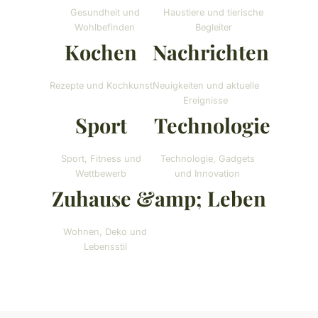
Gesundheit und
Haustiere und tierische
Wohlbefinden
Begleiter
Kochen
Nachrichten
Rezepte und Kochkunst
Neuigkeiten und aktuelle
Ereignisse
Sport
Technologie
Sport, Fitness und
Technologie, Gadgets
Wettbewerb
und Innovation
Zuhause &amp; Leben
Wohnen, Deko und
Lebensstil